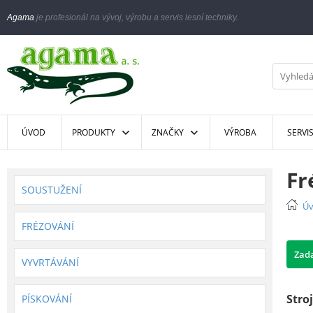
Agama
je profesionál na vývoj, výrobu a servis lesní techniky.
ÚVOD
PRODUKTY
ZNAČKY
VÝROBA
SERVI
Fr
SOUSTUŽENÍ
Ú
FRÉZOVÁNÍ
Zad
VYVRTÁVÁNÍ
Stroj
PÍSKOVÁNÍ