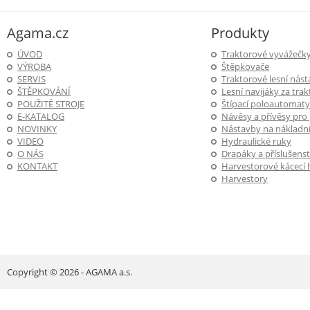
Agama.cz
Produkty
ÚVOD
Traktorové vyvážečk
VÝROBA
Štěpkovače
SERVIS
Traktorové lesní nás
ŠTĚPKOVÁNÍ
Lesní navijáky za trak
POUŽITÉ STROJE
Štípací poloautomaty
E-KATALOG
Návěsy a přívěsy pro
NOVINKY
Nástavby na nákladní
VIDEO
Hydraulické ruky
O NÁS
Drapáky a příslušenst
KONTAKT
Harvestorové kácecí 
Harvestory
Copyright © 2026 - AGAMA a.s.