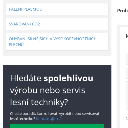
PÁLENÍ PLASMOU
Proh
SVAŘOVÁNÍ CO2
OHÝBÁNÍ SILNĚJŠÍCH A VYSOKOPEVNOSTNÍCH
PLECHŮ
Hledáte
spolehlivou
výrobu nebo servis
lesní techniky?
Chcete poradit, konzultovat, vyrobit nebo servisovat
O
lesní techniku?
Kontaktujte nás