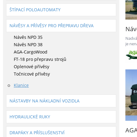
ŠTÍPACÍ POLOAUTOMATY
NÁVĚSY A PŘÍVĚSY PRO PŘEPRAVU DŘEVA
Náv
Návěs NPD 35
Nadvá
je nen
Návěs NPD 38
AGA-CargoWood
FT-18 pro přepravu strojů
Oplenové přívěsy
Točnicové přívěsy
Klanice
NÁSTAVBY NA NÁKLADNÍ VOZIDLA
HYDRAULICKÉ RUKY
AGA
DRAPÁKY A PŘÍSLUŠENSTVÍ