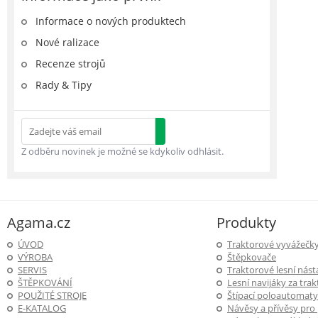
Informace o nových produktech
Nové ralizace
Recenze strojů
Rady & Tipy
Z odběru novinek je možné se kdykoliv odhlásit.
Agama.cz
Produkty
ÚVOD
Traktorové vyvážečk
VÝROBA
Štěpkovače
SERVIS
Traktorové lesní nás
ŠTĚPKOVÁNÍ
Lesní navijáky za trak
POUŽITÉ STROJE
Štípací poloautomaty
E-KATALOG
Návěsy a přívěsy pro