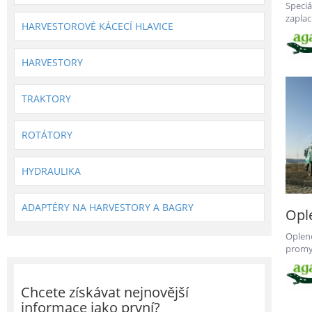
Speci
zapla
HARVESTOROVÉ KÁCECÍ HLAVICE
Dřevo 
HARVESTORY
TRAKTORY
ROTÁTORY
HYDRAULIKA
ADAPTÉRY NA HARVESTORY A BAGRY
Opl
Oplen
promy
extré
Chcete získávat nejnovější
informace jako první?