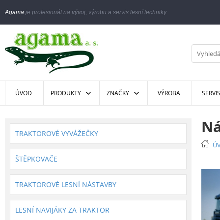
Agama
je profesionál na vývoj, výrobu a servis lesní techniky.
ÚVOD
PRODUKTY
ZNAČKY
VÝROBA
SERVI
Ná
TRAKTOROVÉ VYVÁŽEČKY
Ú
ŠTĚPKOVAČE
TRAKTOROVÉ LESNÍ NÁSTAVBY
LESNÍ NAVIJÁKY ZA TRAKTOR