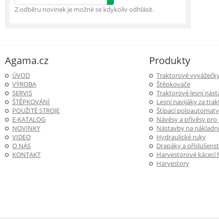
Z odběru novinek je možné se kdykoliv odhlásit.
Agama.cz
Produkty
ÚVOD
Traktorové vyvážečk
VÝROBA
Štěpkovače
SERVIS
Traktorové lesní nás
ŠTĚPKOVÁNÍ
Lesní navijáky za trak
POUŽITÉ STROJE
Štípací poloautomaty
E-KATALOG
Návěsy a přívěsy pro
NOVINKY
Nástavby na nákladní
VIDEO
Hydraulické ruky
O NÁS
Drapáky a příslušenst
KONTAKT
Harvestorové kácecí 
Harvestory