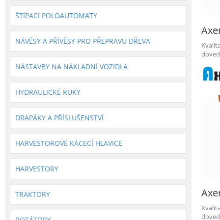
ŠTÍPACÍ POLOAUTOMATY
Axe
NÁVĚSY A PŘÍVĚSY PRO PŘEPRAVU DŘEVA
Kvali
dovedn
vývoje
NÁSTAVBY NA NÁKLADNÍ VOZIDLA
HYDRAULICKÉ RUKY
DRAPÁKY A PŘÍSLUŠENSTVÍ
HARVESTOROVÉ KÁCECÍ HLAVICE
HARVESTORY
Axer
TRAKTORY
Kvali
dovedn
ROTÁTORY