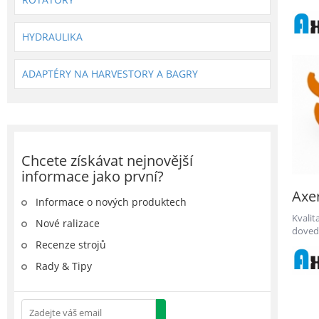
vývoje
HYDRAULIKA
ADAPTÉRY NA HARVESTORY A BAGRY
Chcete získávat nejnovější
informace jako první?
Axer
Informace o nových produktech
Kvali
Nové ralizace
dovedn
vývoje
Recenze strojů
Rady & Tipy