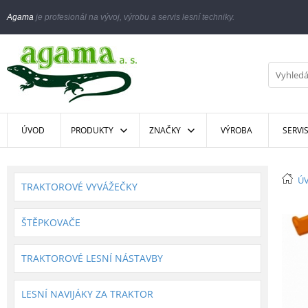
Agama
je profesionál na vývoj, výrobu a servis lesní techniky.
ÚVOD
PRODUKTY
ZNAČKY
VÝROBA
SERVI
Ú
TRAKTOROVÉ VYVÁŽEČKY
ŠTĚPKOVAČE
TRAKTOROVÉ LESNÍ NÁSTAVBY
LESNÍ NAVIJÁKY ZA TRAKTOR