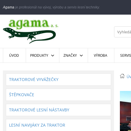
Agama
je profesionál na vývoj, výrobu a servis lesní techniky.
ÚVOD
PRODUKTY
ZNAČKY
VÝROBA
SERVI
Ú
TRAKTOROVÉ VYVÁŽEČKY
ŠTĚPKOVAČE
TRAKTOROVÉ LESNÍ NÁSTAVBY
LESNÍ NAVIJÁKY ZA TRAKTOR