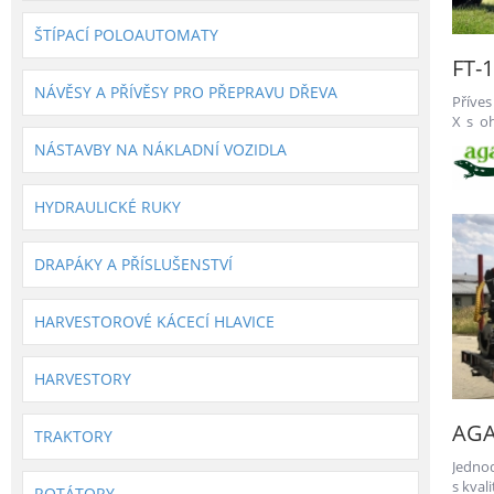
ŠTÍPACÍ POLOAUTOMATY
FT-1
NÁVĚSY A PŘÍVĚSY PRO PŘEPRAVU DŘEVA
Příve
X s o
vyváže
NÁSTAVBY NA NÁKLADNÍ VOZIDLA
HYDRAULICKÉ RUKY
DRAPÁKY A PŘÍSLUŠENSTVÍ
HARVESTOROVÉ KÁCECÍ HLAVICE
HARVESTORY
AGA
TRAKTORY
Jedno
s kval
ROTÁTORY