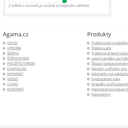
Z odběru novinek je možné se kdykoliv odhlásit.
Agama.cz
Produkty
ÚVOD
Traktorové vyvážečk
VÝROBA
Štěpkovače
SERVIS
Traktorové lesní nás
ŠTĚPKOVÁNÍ
Lesní navijáky za trak
POUŽITÉ STROJE
Štípací poloautomaty
E-KATALOG
Návěsy a přívěsy pro
NOVINKY
Nástavby na nákladní
VIDEO
Hydraulické ruky
O NÁS
Drapáky a příslušenst
KONTAKT
Harvestorové kácecí 
Harvestory